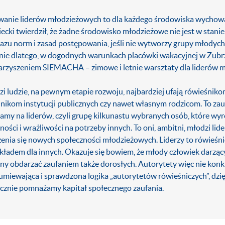
anie liderów młodzieżowych to dla każdego środowiska wychowa
ecki twierdził, że żadne środowisko młodzieżowe nie jest w stanie 
azu norm i zasad postępowania, jeśli nie wytworzy grupy młodyc
ie dlatego, w dogodnych warunkach placówki wakacyjnej w Zubrz
rzyszeniem SIEMACHA – zimowe i letnie warsztaty dla liderów 
zi ludzie, na pewnym etapie rozwoju, najbardziej ufają rówieśnikom
nikom instytucji publicznych czy nawet własnym rodzicom. To zauf
amy na liderów, czyli grupę kilkunastu wybranych osób, które wyr
ności i wrażliwości na potrzeby innych. To oni, ambitni, młodzi l
enia się nowych społeczności młodzieżowych. Liderzy to rówieśnic
ykładem dla innych. Okazuje się bowiem, że młody człowiek darząc
ny obdarzać zaufaniem także dorosłych. Autorytety więc nie konkur
umiewająca i sprawdzona logika „autorytetów rówieśniczych”, dz
cznie pomnażamy kapitał społecznego zaufania.