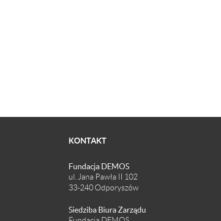
KONTAKT
Fundacja DEMOS
ul. Jana Pawła II 102
33-240 Odporyszów
Siedziba Biura Zarządu
Fundacja DEMOS