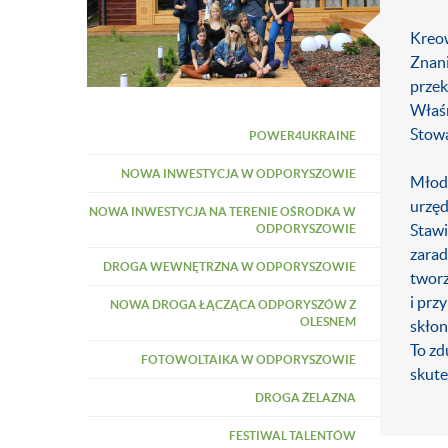
Kreow
Znani
przek
Właśn
Stowa
POWER4UKRAINE
NOWA INWESTYCJA W ODPORYSZOWIE
​Młod
urzęd
NOWA INWESTYCJA NA TERENIE OŚRODKA W
Stawi
ODPORYSZOWIE
zarad
DROGA WEWNĘTRZNA W ODPORYSZOWIE
tworz
i prz
NOWA DROGA ŁĄCZĄCA ODPORYSZÓW Z
OLESNEM
skłon
To zd
FOTOWOLTAIKA W ODPORYSZOWIE
skute
DROGA ŻELAZNA
FESTIWAL TALENTÓW