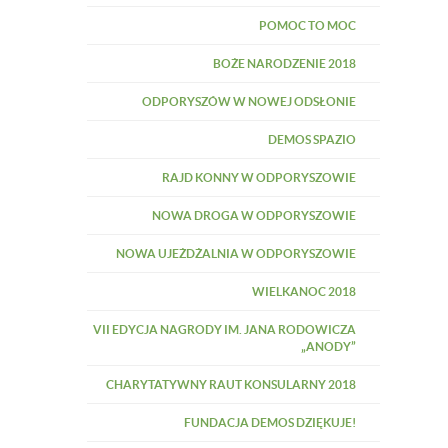
POMOC TO MOC
BOŻE NARODZENIE 2018
ODPORYSZÓW W NOWEJ ODSŁONIE
DEMOS SPAZIO
RAJD KONNY W ODPORYSZOWIE
NOWA DROGA W ODPORYSZOWIE
NOWA UJEŻDŻALNIA W ODPORYSZOWIE
WIELKANOC 2018
VII EDYCJA NAGRODY IM. JANA RODOWICZA
„ANODY”
CHARYTATYWNY RAUT KONSULARNY 2018
FUNDACJA DEMOS DZIĘKUJE!