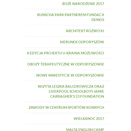
BOŻE NARODZENIE 2017
BUNSCHA PARK PARTNEREM FUNDACJI
DEMOS
ARCHITEKT ROZWOJU
KIERUNEK ODPORYSZÓW
II EDYCJA PROJEKTU U-KRAINA MOŻLIWOŚCI
OBOZY TERAPEUTYCZNE W ODPORYSZOWIE
NOWE INWESTYCJE W ODPORYSZOWIE
WIZYTA LESZKA BALCEROWICZA ORAZ
LIVERPOOL SCHOOLBOYS JAMIE
CARRAGHER’S 23 FOUNDATION
ZAWODY W CENTRUM SPORTÓW KONNYCH
WIELKANOC 2017
MALTA ENGLISH CAMP