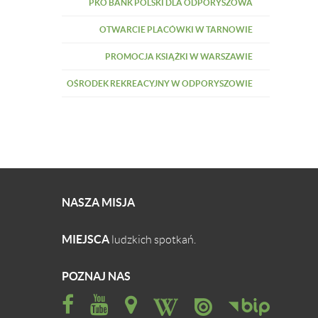
PKO BANK POLSKI DLA ODPORYSZOWA
OTWARCIE PLACÓWKI W TARNOWIE
PROMOCJA KSIĄŻKI W WARSZAWIE
OŚRODEK REKREACYJNY W ODPORYSZOWIE
NASZA MISJA
MIEJSCA
ludzkich spotkań.
POZNAJ NAS