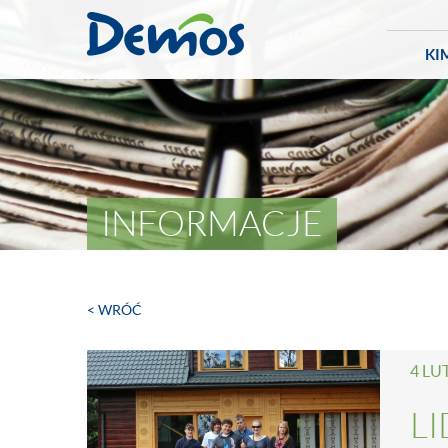
KI
INFORMACJE
< WRÓĆ
4 LU
L