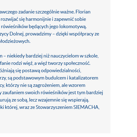
wczego zadanie szczególnie ważne. Florian
rozwijać się harmonijnie i zapewnić sobie
h rówieśników będących jego lokomotywą.
ycy Dolnej, prowadzimy – dzięki współpracy ze
młodzieżowych.
 – niekiedy bardziej niż nauczycielom w szkole,
anie rodzi więź, a więź tworzy społeczność.
óżniają się postawą odpowiedzialności,
iderzy, są podstawowym budulcem i katalizatorem
y, którzy nie są zagrożeniem, ale wzorem
y zaufaniem swoich rówieśników jest tym bardziej
ują ze sobą, lecz wzajemnie się wspierają.
ięki której, wraz ze Stowarzyszeniem SIEMACHA,